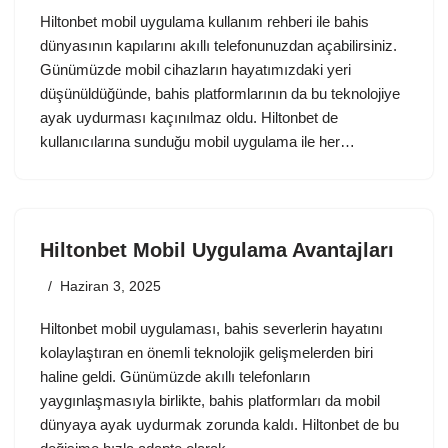
Hiltonbet mobil uygulama kullanım rehberi ile bahis
dünyasının kapılarını akıllı telefonunuzdan açabilirsiniz.
Günümüzde mobil cihazların hayatımızdaki yeri
düşünüldüğünde, bahis platformlarının da bu teknolojiye
ayak uydurması kaçınılmaz oldu. Hiltonbet de
kullanıcılarına sunduğu mobil uygulama ile her…
Hiltonbet Mobil Uygulama Avantajları
Haziran 3, 2025
Hiltonbet mobil uygulaması, bahis severlerin hayatını
kolaylaştıran en önemli teknolojik gelişmelerden biri
haline geldi. Günümüzde akıllı telefonların
yaygınlaşmasıyla birlikte, bahis platformları da mobil
dünyaya ayak uydurmak zorunda kaldı. Hiltonbet de bu