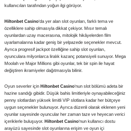
kullanıcıları tarafından yoğun ilgi görüyor.
Hiltonbet Casino
‘da yer alan slot oyunları, farklı tema ve
özelliklere sahip olmasıyla dikkat çekiyor. Mısır temalı
oyunlardan uzay macerasına, mitolojik hikâyelerden film
uyarlamalarına kadar geniş bir yelpazede seçenekler mevcut.
Ayrıca progresif jackpot özelliğine sahip slot oyunları,
oyunculara milyonlarca liralık kazanç potansiyeli sunuyor. Mega
Moolah ve Major Millions gibi oyunlar, tek bir spin ile hayat
değiştiren ikramiyeler dağıtmasıyla bilinir.
Oyun severler için
Hiltonbet Casino
‘nun slot bölümü adeta bir
hazine sandığı gibidir. Düşük bahis limitleriyle oynayabileceğiniz
penny slotlardan yüksek limitli VIP slotlara kadar her bütçeye
uygun seçenekler bulunuyor. Ayrıca düzenli olarak eklenen yeni
oyunlar sayesinde oyuncular her zaman taze ve heyecan verici
içeriklerle buluşuyor.
Hiltonbet Casino
‘nun kullanıcı dostu
arayüzü sayesinde slot oyunlarına erişim ve oyun içi