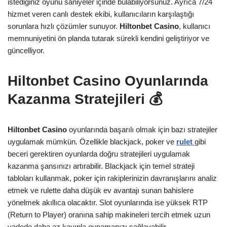
istediğiniz oyunu saniyeler içinde bulabiliyorsunuz. Ayrıca 7/24
hizmet veren canlı destek ekibi, kullanıcıların karşılaştığı
sorunlara hızlı çözümler sunuyor.
Hiltonbet Casino
, kullanıcı
memnuniyetini ön planda tutarak sürekli kendini geliştiriyor ve
güncelliyor.
Hiltonbet Casino Oyunlarında
Kazanma Stratejileri 💰
Hiltonbet Casino
oyunlarında başarılı olmak için bazı stratejiler
uygulamak mümkün. Özellikle blackjack, poker ve
rulet
gibi
beceri gerektiren oyunlarda doğru stratejileri uygulamak
kazanma şansınızı artırabilir. Blackjack için temel strateji
tabloları kullanmak, poker için rakiplerinizin davranışlarını analiz
etmek ve rulette daha düşük ev avantajı sunan bahislere
yönelmek akıllıca olacaktır. Slot oyunlarında ise yüksek RTP
(Return to Player) oranına sahip makineleri tercih etmek uzun
vadede daha az kayıpla oynamanızı sağlayabilir.