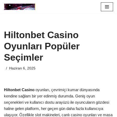
İçeriğe
geç
Hiltonbet Casino
Oyunları Popüler
Seçimler
Haziran 6, 2025
Hiltonbet Casino
oyunları, çevrimiçi kumar dünyasında
kendine sağlam bir yer edinmiş durumda. Geniş oyun
seçenekleri ve kullanıcı dostu arayüzü ile oyuncuların gözdesi
haline gelen platform, her geçen gün daha fazla kullanıcıya
ulaşıyor. Özellikle slot makineleri, canlı casino oyunları ve masa