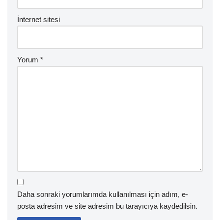
İnternet sitesi
Yorum
*
Daha sonraki yorumlarımda kullanılması için adım, e-
posta adresim ve site adresim bu tarayıcıya kaydedilsin.