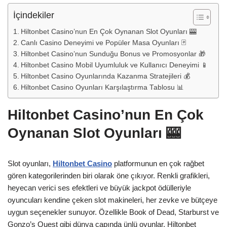
İçindekiler
Hiltonbet Casino’nun En Çok Oynanan Slot Oyunları 🎰
Canlı Casino Deneyimi ve Popüler Masa Oyunları 🃏
Hiltonbet Casino’nun Sunduğu Bonus ve Promosyonlar 🎁
Hiltonbet Casino Mobil Uyumluluk ve Kullanıcı Deneyimi 📱
Hiltonbet Casino Oyunlarında Kazanma Stratejileri 💰
Hiltonbet Casino Oyunları Karşılaştırma Tablosu 📊
Hiltonbet Casino’nun En Çok
Oynanan Slot Oyunları 🎰
Slot oyunları,
Hiltonbet Casino
platformunun en çok rağbet
gören kategorilerinden biri olarak öne çıkıyor. Renkli grafikleri,
heyecan verici ses efektleri ve büyük jackpot ödülleriyle
oyuncuları kendine çeken slot makineleri, her zevke ve bütçeye
uygun seçenekler sunuyor. Özellikle Book of Dead, Starburst ve
Gonzo’s Quest gibi dünya çapında ünlü oyunlar, Hiltonbet