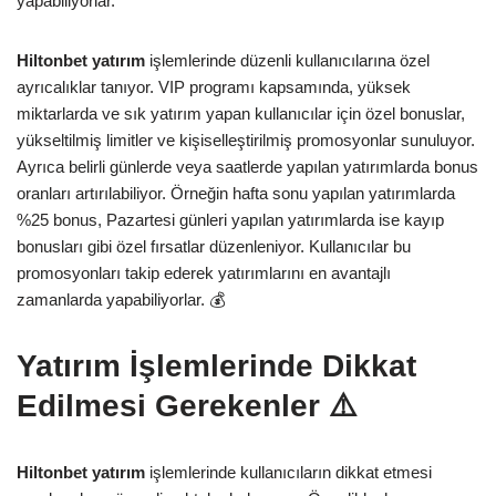
yapabiliyorlar.
Hiltonbet yatırım
işlemlerinde düzenli kullanıcılarına özel
ayrıcalıklar tanıyor. VIP programı kapsamında, yüksek
miktarlarda ve sık yatırım yapan kullanıcılar için özel bonuslar,
yükseltilmiş limitler ve kişiselleştirilmiş promosyonlar sunuluyor.
Ayrıca belirli günlerde veya saatlerde yapılan yatırımlarda bonus
oranları artırılabiliyor. Örneğin hafta sonu yapılan yatırımlarda
%25 bonus, Pazartesi günleri yapılan yatırımlarda ise kayıp
bonusları gibi özel fırsatlar düzenleniyor. Kullanıcılar bu
promosyonları takip ederek yatırımlarını en avantajlı
zamanlarda yapabiliyorlar. 💰
Yatırım İşlemlerinde Dikkat
Edilmesi Gerekenler ⚠️
Hiltonbet yatırım
işlemlerinde kullanıcıların dikkat etmesi