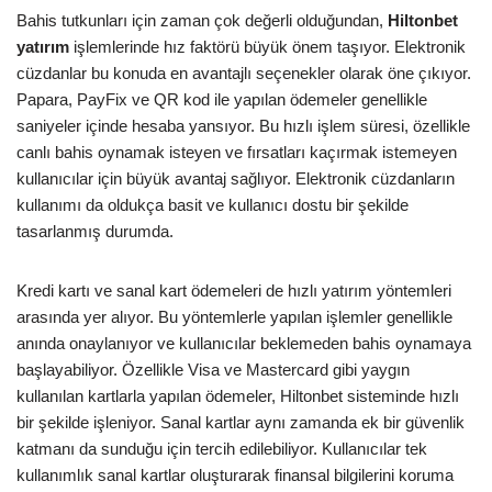
Bahis tutkunları için zaman çok değerli olduğundan,
Hiltonbet
yatırım
işlemlerinde hız faktörü büyük önem taşıyor. Elektronik
cüzdanlar bu konuda en avantajlı seçenekler olarak öne çıkıyor.
Papara, PayFix ve QR kod ile yapılan ödemeler genellikle
saniyeler içinde hesaba yansıyor. Bu hızlı işlem süresi, özellikle
canlı bahis oynamak isteyen ve fırsatları kaçırmak istemeyen
kullanıcılar için büyük avantaj sağlıyor. Elektronik cüzdanların
kullanımı da oldukça basit ve kullanıcı dostu bir şekilde
tasarlanmış durumda.
Kredi kartı ve sanal kart ödemeleri de hızlı yatırım yöntemleri
arasında yer alıyor. Bu yöntemlerle yapılan işlemler genellikle
anında onaylanıyor ve kullanıcılar beklemeden bahis oynamaya
başlayabiliyor. Özellikle Visa ve Mastercard gibi yaygın
kullanılan kartlarla yapılan ödemeler, Hiltonbet sisteminde hızlı
bir şekilde işleniyor. Sanal kartlar aynı zamanda ek bir güvenlik
katmanı da sunduğu için tercih edilebiliyor. Kullanıcılar tek
kullanımlık sanal kartlar oluşturarak finansal bilgilerini koruma