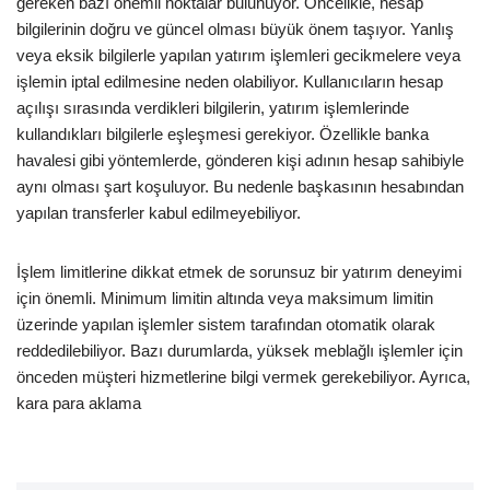
gereken bazı önemli noktalar bulunuyor. Öncelikle, hesap
bilgilerinin doğru ve güncel olması büyük önem taşıyor. Yanlış
veya eksik bilgilerle yapılan yatırım işlemleri gecikmelere veya
işlemin iptal edilmesine neden olabiliyor. Kullanıcıların hesap
açılışı sırasında verdikleri bilgilerin, yatırım işlemlerinde
kullandıkları bilgilerle eşleşmesi gerekiyor. Özellikle banka
havalesi gibi yöntemlerde, gönderen kişi adının hesap sahibiyle
aynı olması şart koşuluyor. Bu nedenle başkasının hesabından
yapılan transferler kabul edilmeyebiliyor.
İşlem limitlerine dikkat etmek de sorunsuz bir yatırım deneyimi
için önemli. Minimum limitin altında veya maksimum limitin
üzerinde yapılan işlemler sistem tarafından otomatik olarak
reddedilebiliyor. Bazı durumlarda, yüksek meblağlı işlemler için
önceden müşteri hizmetlerine bilgi vermek gerekebiliyor. Ayrıca,
kara para aklama