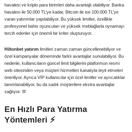
havalesi ve kripto para birimleri daha avantajlı olabiliyor. Banka
havalesi ile 50.000 TL’ye kadar, Bitcoin ile ise 100.000 TL’ye
varan yatırımlar yapılabiliyor. Bu yüksek limitler, özellikle
profesyonel bahis oyuncuları ve yüksek meblağlarla oynamayı
tercih edenler için önemli bir kriter oluşturuyor.
Hiltonbet yatırım
limitleri zaman zaman güncellenebiliyor ve
özel kampanyalar döneminde farklı avantajlar sunulabiliyor. Bu
nedenle, kullanıcıların güncel limit bilgilerini platformun resmi
web sitesinden veya müşteri hizmetleri kanalıyla teyit etmeleri
öneriliyor. Ayrıca VIP kullanıcılar için özel limitler ve ayrıcalıklar
tanımlanabiliyor, bu da sadık müşterilere ekstra avantajlar
sağlıyor. 💯
En Hızlı Para Yatırma
Yöntemleri ⚡