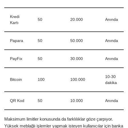
Kredi
50
20.000
Anında
Kartı
Papara
50
50.000
Anında
PayFix
50
30.000
Anında
10-30
Bitcoin
100
100.000
dakika
QR Kod
50
10.000
Anında
Maksimum limitler konusunda da farklılıklar göze çarpıyor.
Yüksek meblağlı işlemler yapmak isteyen kullanıcılar için banka