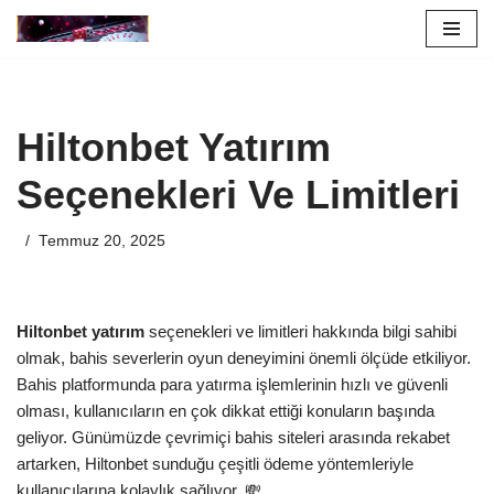
İçeriğe
geç
Hiltonbet Yatırım
Seçenekleri Ve Limitleri
Temmuz 20, 2025
Hiltonbet yatırım
seçenekleri ve limitleri hakkında bilgi sahibi
olmak, bahis severlerin oyun deneyimini önemli ölçüde etkiliyor.
Bahis platformunda para yatırma işlemlerinin hızlı ve güvenli
olması, kullanıcıların en çok dikkat ettiği konuların başında
geliyor. Günümüzde çevrimiçi bahis siteleri arasında rekabet
artarken, Hiltonbet sunduğu çeşitli ödeme yöntemleriyle
kullanıcılarına kolaylık sağlıyor. 💸